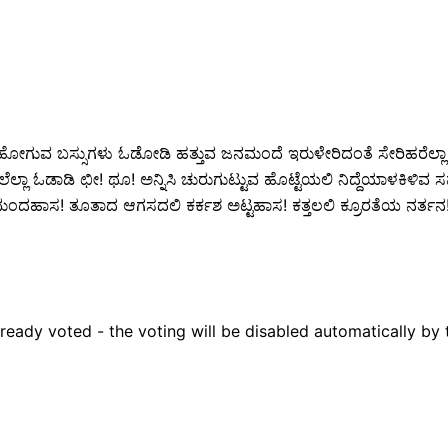
ಬಸ್ಸುಗಳು ಓಡೋಡಿ ಹತ್ತುವ ಜನಮಂದೆ ಇರುಳೇರಿದಂತೆ ಸೇರಿಹರೆಲ್ಲಾ ಗ
್ಲಾ ಓಡಾಡಿ ಛೀ! ಥೂ! ಅನ್ನಿಸಿ ಚುರುಗುಟ್ಟುವ ಹೊಟ್ಟೆಯಲಿ ನಿದ್ದೆಯಾಳಕ
 ಮಂದಹಾಸ! ತೂತಾದ ಆಗಸದಲಿ ಕರ್ಕಶ ಅಟ್ಟಹಾಸ! ಕತ್ತಲಲಿ ಕ್ರೂರತೆಯ ನರ್
ready voted - the voting will be disabled automatically by 