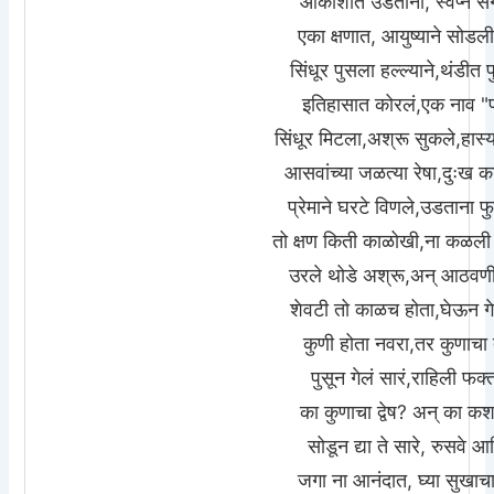
आकाशात उडताना, स्वप्नं स
एका क्षणात, आयुष्याने सोडल
सिंधूर पुसला हल्ल्याने,थंडीत
इतिहासात कोरलं,एक नाव 
सिंधूर मिटला,अश्रू सुकले,हास
आसवांच्या जळत्या रेषा,दुःख 
प्रेमाने घरटे विणले,उडताना 
तो क्षण किती काळोखी,ना कळली 
उरले थोडे अश्रू,अन् आठवणी
शेवटी तो काळच होता,घेऊन ग
कुणी होता नवरा,तर कुणाचा 
पुसून गेलं सारं,राहिली फक
का कुणाचा द्वेष? अन् का क
सोडून द्या ते सारे, रुसवे 
जगा ना आनंदात, घ्या सुखाच