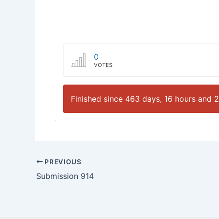
0
VOTES
Finished since 463 days, 16 hours and 
PREVIOUS
Submission 914