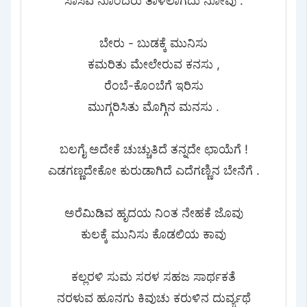
ಸಾಸಿವೆ ನೊಂದರು ತಾಳಲಾಗದು ನೋವು .
ಬೇರು - ಬುಡಕ್ಕೆ ಮುನಿಸು
ಕಮರಿತು ಮೇಲೇರುವ ಕನಸು ,
ರೆಂಬೆ-ಕೊಂಬೆಗೆ ಇರಿಸು
ಮುಗ್ಗರಿಸಿತು ಮೊಗ್ಗಿನ ಮನಸು .
ಬಲಗೈ ಅದೇಕೆ ಚುಚ್ಚುತಿದೆ ತನ್ನದೇ ಛಾಯೆಗೆ !
ಎಡಗಣ್ಣದೇಕೋ ಕುರುಡಾಗಿದೆ ಎದೆಗಣ್ಣಿನ ಬೇನೆಗೆ .
ಅರೆಮಿಡಿವ ಹೃದಯ ನಿಂತ ನೇಹಕೆ ಜೊವು
ಕುಲಕ್ಕೆ ಮುನಿಸು ಕೊಡಲಿಯ ಕಾವು
ಕಲ್ಲರಳಿ ಸುಮ ಸರಳ ಸಹಜ ಸಾರ್ಥಕತೆ
ನರಳುವ ಹೂನಗು ಕಿವುಚು ಕರುಳಿನ ದುರ್ವ್ಯಥೆ