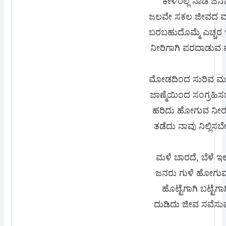
ಕೇಳಿರೆಲ್ಲ ನಾಡ ಜನತ
ಜಲವೇ ಸಕಲ ಜೀವದ
ಬರಬಹುದೊಮ್ಮೆ ಎಚ್ಚರ 
ನೀರಿಗಾಗಿ ಪರದಾಡುವ 
ಮೋಡದಿಂದ ಸುರಿವ 
ಜಾಣ್ಮೆಯಿಂದ ಸಂಗ್ರಹಿಸ
ಹರಿದು ಹೋಗುವ ನೀರನ್ನ
ತಡೆದು ನಾವು ನಿಲ್ಲಿಸಬ
ಮಳೆ ಬಾರದೆ, ಬೆಳೆ ಇಲ್
ಜನರು ಗುಳೆ ಹೋಗು
ಹೊಟ್ಟೆಗಾಗಿ ಬಟ್ಟೆಗಾ
ದುಡಿದು ಜೀವ ಸವೆಸು